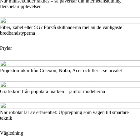
När millisekunder räknas – så påverkar din internetanslutning
flerspelarupplevelsen
Fiber, kabel eller 5G? Förstå skillnaderna mellan de vanligaste
bredbandstyperna
Prylar
Projektordukar från Celexon, Nobo, Acer och fler – se urvalet
Grafikkort från populära märken – jämför modellerna
När robotar lär av erfarenhet: Upprepning som vägen till smartare
teknik
Vägledning