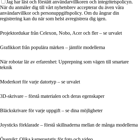
Jag har läst och förstått användarvillkoren och integritetspolicyn.
När du anmäler dig till vårt nyhetsbrev accepterar du även våra
användarvillkor och personuppgiftspolicy. Om du ångrar din
registrering kan du när som helst avregistrera dig igen.
Projektordukar från Celexon, Nobo, Acer och fler – se urvalet
Grafikkort från populära märken – jämför modellerna
När robotar lär av erfarenhet: Upprepning som vägen till smartare
teknik
Moderkort för varje datortyp – se urvalet
3D-skrivare – förstå materialen och deras egenskaper
Bläckskrivare för varje uppgift – se dina möjligheter
Joysticks förklarade – förstå skillnaderna mellan de många modellerna
Översikt: Olika kamerastativ för foto och video