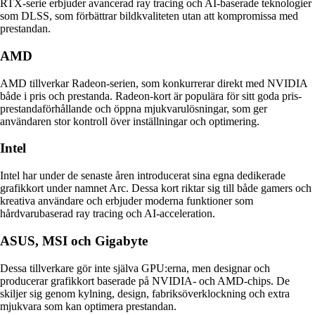
RTX-serie erbjuder avancerad ray tracing och AI-baserade teknologier
som DLSS, som förbättrar bildkvaliteten utan att kompromissa med
prestandan.
AMD
AMD tillverkar Radeon-serien, som konkurrerar direkt med NVIDIA
både i pris och prestanda. Radeon-kort är populära för sitt goda pris-
prestandaförhållande och öppna mjukvarulösningar, som ger
användaren stor kontroll över inställningar och optimering.
Intel
Intel har under de senaste åren introducerat sina egna dedikerade
grafikkort under namnet Arc. Dessa kort riktar sig till både gamers och
kreativa användare och erbjuder moderna funktioner som
hårdvarubaserad ray tracing och AI-acceleration.
ASUS, MSI och Gigabyte
Dessa tillverkare gör inte själva GPU:erna, men designar och
producerar grafikkort baserade på NVIDIA- och AMD-chips. De
skiljer sig genom kylning, design, fabriksöverklockning och extra
mjukvara som kan optimera prestandan.