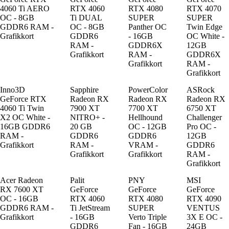
4060 Ti AERO
RTX 4060
RTX 4080
RTX 4070
OC - 8GB
Ti DUAL
SUPER
SUPER
GDDR6 RAM -
OC - 8GB
Panther OC
Twin Edge
Grafikkort
GDDR6
- 16GB
OC White -
RAM -
GDDR6X
12GB
Grafikkort
RAM -
GDDR6X
Grafikkort
RAM -
Grafikkort
Inno3D
Sapphire
PowerColor
ASRock
GeForce RTX
Radeon RX
Radeon RX
Radeon RX
4060 Ti Twin
7900 XT
7700 XT
6750 XT
X2 OC White -
NITRO+ -
Hellhound
Challenger
16GB GDDR6
20 GB
OC - 12GB
Pro OC -
RAM -
GDDR6
GDDR6
12GB
Grafikkort
RAM -
VRAM -
GDDR6
Grafikkort
Grafikkort
RAM -
Grafikkort
Acer Radeon
Palit
PNY
MSI
RX 7600 XT
GeForce
GeForce
GeForce
OC - 16GB
RTX 4060
RTX 4080
RTX 4090
GDDR6 RAM -
Ti JetStream
SUPER
VENTUS
Grafikkort
- 16GB
Verto Triple
3X E OC -
GDDR6
Fan - 16GB
24GB