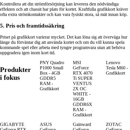
Kontrollera att din strömförsörjning kan leverera den nödvändiga
effekten och att chassit har plats för kortet. Kraftfulla grafikkort kräver
ofta extra strömkontakter och kan vara fysiskt stora, så mät innan köp.
5. Pris och framtidssäkring
Priset på grafikkort varierar mycket. Det kan löna sig att överväga hur
länge du förväntar dig att använda kortet och om du vill kunna spela
kommande spel eller arbeta med tyngre programvara utan att behöva
uppgradera igen inom kort tid.
PNY Quadro
MSI
Lenovo
P1000 Small
GeForce
Tesla M60 -
Produkter
Box - 4GB
RTX 4070
Grafikkort
i fokus
GDDR5
Ti SUPER
RAM -
VENTUS
Grafikkort
2X OC
WHITE -
16GB
GDDR6X
RAM -
Grafikkort
GIGABYTE
ASUS
Gainward
ZOTAC
GeForce RTX
GeForce
GeForce
GeForce