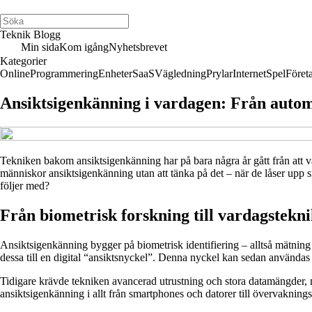
Teknik Blogg
Min sida
Kom igång
Nyhetsbrevet
Kategorier
Online
Programmering
Enheter
SaaS
Vägledning
Prylar
Internet
Spel
Föret
Ansiktsigenkänning i vardagen: Från automa
Tekniken bakom ansiktsigenkänning har på bara några år gått från att v
människor ansiktsigenkänning utan att tänka på det – när de låser upp s
följer med?
Från biometrisk forskning till vardagstekn
Ansiktsigenkänning bygger på biometrisk identifiering – alltså mätning
dessa till en digital “ansiktsnyckel”. Denna nyckel kan sedan användas fö
Tidigare krävde tekniken avancerad utrustning och stora datamängder, me
ansiktsigenkänning i allt från smartphones och datorer till övervaknin