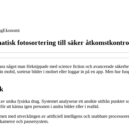
ag
Ekonomi
tisk fotosortering till säker åtkomstkontro
ara något man förknippade med science fiction och avancerade säkerhetss
in mobil, sorterar bilder i molnet eller loggar in på en app. Men hur fu
ik
 av unika fysiska drag. Systemet analyserar ett ansikte utifrån punkte
r att känna igen personen i andra bilder eller i realtid.
n med utvecklingen av artificiell intelligens och snabbare processorer 
gskameror och passersystem.