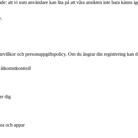
nde: att vi som användare kan lita på att våra ansikten inte bara känns i
e.
rvillkor och personuppgiftspolicy. Om du ångrar din registrering kan du
 åtkomstkontroll
er dig
ara och appar