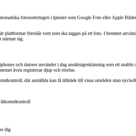
matiska fotosorteringen i tjänster som Google Foto eller Apple Bilder. 
när plattformar föreslår vem som ska taggas på ett foto. I hemmet använ
 närmar sig.
hones och datorer använder i dag ansiktsigenkänning som ett snabbt oc
ystemet även registrerar djup och rörelse.
tkontroll, där anställda kan få tillträde till vissa områden utan nyckel
 åtkomstkontroll
er dig