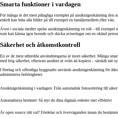
Smarta funktioner i vardagen
För många är det mest påtagliga exemplet på ansiktsigenkänning den auto
enkelt kan hitta alla bilder på till exempel en familjemedlem eller vän.
Även i sociala medier spelar ansiktsigenkänning en roll – till exempel 
som kan känna igen boende och skicka aviseringar om en okänd person
Säkerhet och åtkomstkontroll
En av de mest utbredda användningarna är inom säkerhet. Många smartp
med hög säkerhet, eftersom ansiktet är svårt att kopiera – särskilt när s
I företag och offentliga byggnader används ansiktsigenkänning för åtkoms
administrera behörigheter.
Ansiktsigenkänning i vardagen: Från automatisk fotosortering till säker
Automatisera hemmet: Så styr du dina digitala enheter mer effektivt
Är open source rätt val? Fördelar och överväganden innan du bestämm