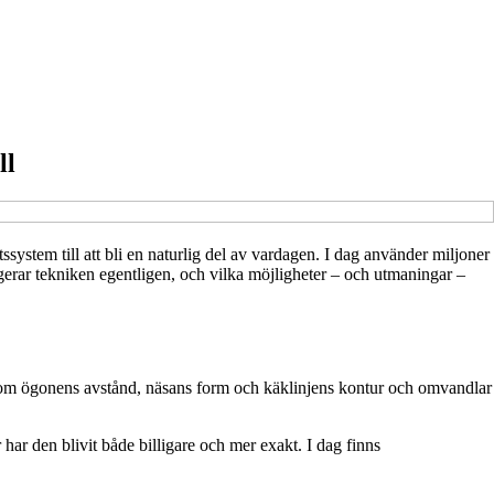
ll
ystem till att bli en naturlig del av vardagen. I dag använder miljoner
ngerar tekniken egentligen, och vilka möjligheter – och utmaningar –
r som ögonens avstånd, näsans form och käklinjens kontur och omvandlar
har den blivit både billigare och mer exakt. I dag finns