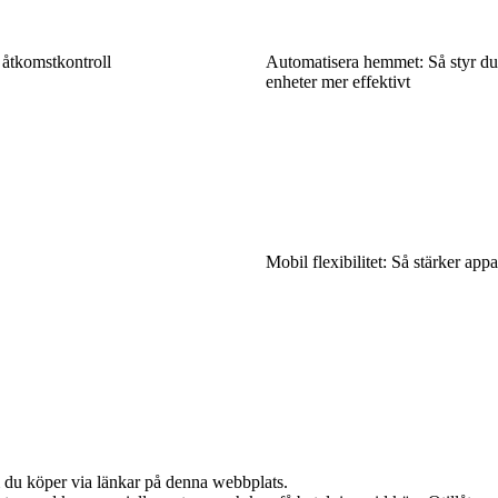
 åtkomstkontroll
Automatisera hemmet: Så styr du 
enheter mer effektivt
Mobil flexibilitet: Så stärker app
om du köper via länkar på denna webbplats.