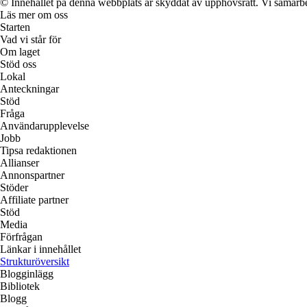
© Innehållet på denna webbplats är skyddat av upphovsrätt. Vi samarbe
Läs mer om oss
Starten
Vad vi står för
Om laget
Stöd oss
Lokal
Anteckningar
Stöd
Fråga
Användarupplevelse
Jobb
Tipsa redaktionen
Allianser
Annonspartner
Stöder
Affiliate partner
Stöd
Media
Förfrågan
Länkar i innehållet
Strukturöversikt
Blogginlägg
Bibliotek
Blogg