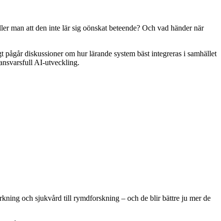
äller man att den inte lär sig oönskat beteende? Och vad händer när
gt pågår diskussioner om hur lärande system bäst integreras i samhället
 ansvarsfull AI-utveckling.
erkning och sjukvård till rymdforskning – och de blir bättre ju mer de