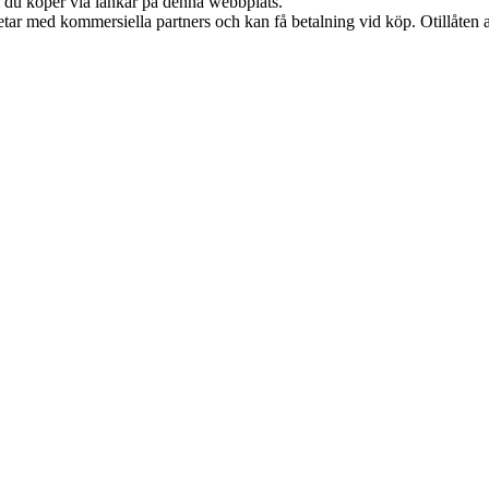
om du köper via länkar på denna webbplats.
tar med kommersiella partners och kan få betalning vid köp. Otillåten 