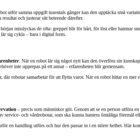
bot utför samma uppgift tusentals gånger kan den upptäcka små variatio
esultat och justerar sitt beteende därefter.
örjan misslyckas de ofta: greppet blir för hårt, för löst eller hamnar sne
lär sig cykla – bara i digital form.
arenheter
. När en robot lär sig något nytt kan den överföra sin kunskap 
e behöver inte upprepas på ett annat – erfarenheten blir gemensam.
där robotar samarbetar för att flytta varor. När en robot hittar en mer ef
ervation
– precis som människor gör. Genom att se en person utföra en 
v service- och vårdrobotar, som ska kunna hantera ömtåliga föremål el
rför en handling utförs och hur den passar in i en större helhet. Här 