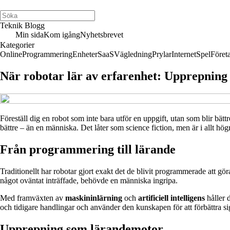
Teknik Blogg
Min sida
Kom igång
Nyhetsbrevet
Kategorier
Online
Programmering
Enheter
SaaS
Vägledning
Prylar
Internet
Spel
Föret
När robotar lär av erfarenhet: Upprepning 
Föreställ dig en robot som inte bara utför en uppgift, utan som blir bättr
bättre – än en människa. Det låter som science fiction, men är i allt hö
Från programmering till lärande
Traditionellt har robotar gjort exakt det de blivit programmerade att gö
något oväntat inträffade, behövde en människa ingripa.
Med framväxten av
maskininlärning
och
artificiell intelligens
håller d
och tidigare handlingar och använder den kunskapen för att förbättra si
Upprepning som lärandemotor