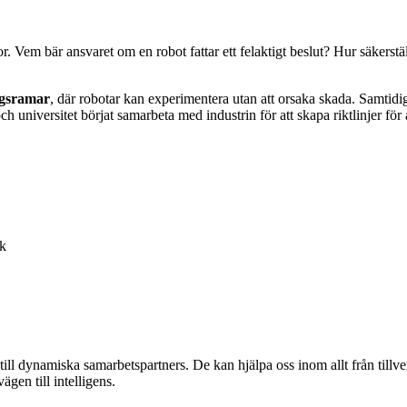
r. Vem bär ansvaret om en robot fattar ett felaktigt beslut? Hur säkerst
ngsramar
, där robotar kan experimentera utan att orsaka skada. Samtidi
ch universitet börjat samarbeta med industrin för att skapa riktlinjer för
ik
 till dynamiska samarbetspartners. De kan hjälpa oss inom allt från tillv
gen till intelligens.