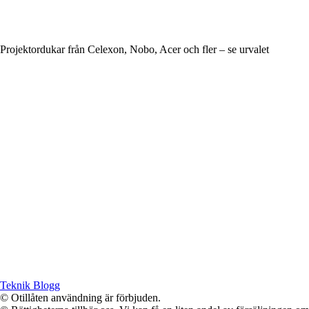
Projektordukar från Celexon, Nobo, Acer och fler – se urvalet
Teknik Blogg
© Otillåten användning är förbjuden.