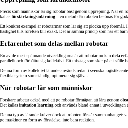
Precis som människor lär sig robotar bäst genom upprepning. När en ro
kallas
förstärkningsinlärning
– en metod där roboten belönas för goda r
Ett konkret exempel är robotarmar som lär sig att plocka upp föremål. I b
hastighet tills rörelsen blir exakt. Det är samma princip som när ett barn 
Erfarenhet som delas mellan robotar
En av de mest spännande utvecklingarna är att robotar nu kan
dela erf
parallellt och förbättra sig kollektivt. Ett misstag som sker på ett ställ
Denna form av kollektivt lärande används redan i svenska logistikcenter, 
flexibla system som ständigt optimerar sig själva.
När robotar lär som människor
Forskare arbetar också med att ge robotar förmågan att lära genom
obs
Det kallas
imitation learning
och används bland annat i utvecklingen a
Denna typ av lärande kräver dock att roboten förstår sammanhanget: va
ge maskiner en form av förståelse, inte bara reaktion.