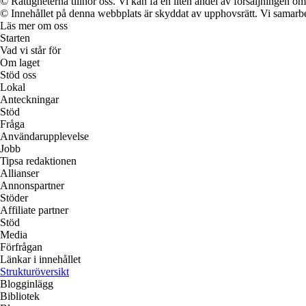
© Rättigheterna tillhör oss. Vi kan få en liten andel av försäljningen 
© Innehållet på denna webbplats är skyddat av upphovsrätt. Vi samarbe
Läs mer om oss
Starten
Vad vi står för
Om laget
Stöd oss
Lokal
Anteckningar
Stöd
Fråga
Användarupplevelse
Jobb
Tipsa redaktionen
Allianser
Annonspartner
Stöder
Affiliate partner
Stöd
Media
Förfrågan
Länkar i innehållet
Strukturöversikt
Blogginlägg
Bibliotek