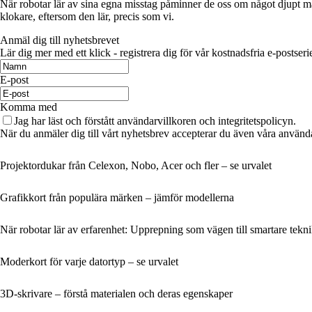
När robotar lär av sina egna misstag påminner de oss om något djupt män
klokare, eftersom den lär, precis som vi.
Anmäl dig till nyhetsbrevet
Lär dig mer med ett klick - registrera dig för vår kostnadsfria e-postseri
E-post
Komma med
Jag har läst och förstått användarvillkoren och integritetspolicyn.
När du anmäler dig till vårt nyhetsbrev accepterar du även våra använda
Projektordukar från Celexon, Nobo, Acer och fler – se urvalet
Grafikkort från populära märken – jämför modellerna
När robotar lär av erfarenhet: Upprepning som vägen till smartare tekn
Moderkort för varje datortyp – se urvalet
3D-skrivare – förstå materialen och deras egenskaper