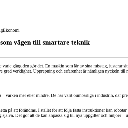
ag
Ekonomi
som vägen till smartare teknik
e varje gång den gör det. En maskin som lär av sina misstag, justerar sitt
gre grad verklighet. Upprepning och erfarenhet är nämligen nyckeln till n
ra – varken mer eller mindre. De har varit oumbärliga i industrin, där p
etta på att förändras. I stället för att följa fasta instruktioner kan robo
g själva. Det gör att de kan anpassa sig till nya uppgifter och miljöer