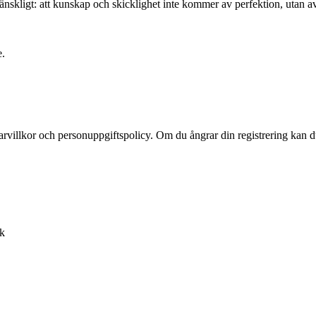
skligt: att kunskap och skicklighet inte kommer av perfektion, utan av u
e.
rvillkor och personuppgiftspolicy. Om du ångrar din registrering kan du
ik