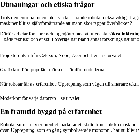
Utmaningar och etiska frågor
Trots den enorma potentialen väcker lärande robotar också viktiga frågo
maskiner blir så självförbättrande att människor tappar överblicken?
Därför arbetar forskare och ingenjörer med att utveckla
säkra inlärni
– både tekniskt och etiskt. I Sverige har bland annat forskningsinstitut o
Projektordukar från Celexon, Nobo, Acer och fler – se urvalet
Grafikkort från populära märken – jämför modellerna
När robotar lär av erfarenhet: Upprepning som vägen till smartare tekn
Moderkort för varje datortyp – se urvalet
En framtid byggd på erfarenhet
Robotar som lär av erfarenhet markerar ett skifte från statiska maskiner
övar. Upprepning, som en gång symboliserade monotoni, har nu blivit vä