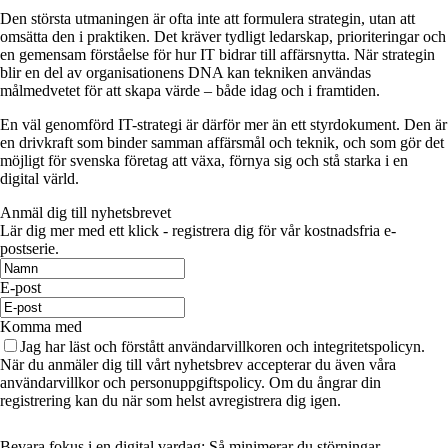
Den största utmaningen är ofta inte att formulera strategin, utan att
omsätta den i praktiken. Det kräver tydligt ledarskap, prioriteringar och
en gemensam förståelse för hur IT bidrar till affärsnytta. När strategin
blir en del av organisationens DNA kan tekniken användas
målmedvetet för att skapa värde – både idag och i framtiden.
En väl genomförd IT-strategi är därför mer än ett styrdokument. Den är
en drivkraft som binder samman affärsmål och teknik, och som gör det
möjligt för svenska företag att växa, förnya sig och stå starka i en
digital värld.
Anmäl dig till nyhetsbrevet
Lär dig mer med ett klick - registrera dig för vår kostnadsfria e-
postserie.
E-post
Komma med
Jag har läst och förstått användarvillkoren och integritetspolicyn.
När du anmäler dig till vårt nyhetsbrev accepterar du även våra
användarvillkor och personuppgiftspolicy. Om du ångrar din
registrering kan du när som helst avregistrera dig igen.
Bevara fokus i en digital vardag: Så minimerar du störningar