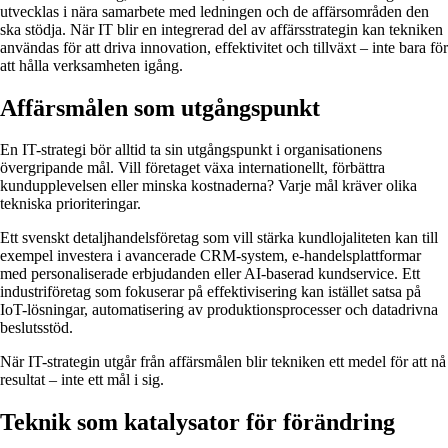
utvecklas i nära samarbete med ledningen och de affärsområden den
ska stödja. När IT blir en integrerad del av affärsstrategin kan tekniken
användas för att driva innovation, effektivitet och tillväxt – inte bara för
att hålla verksamheten igång.
Affärsmålen som utgångspunkt
En IT-strategi bör alltid ta sin utgångspunkt i organisationens
övergripande mål. Vill företaget växa internationellt, förbättra
kundupplevelsen eller minska kostnaderna? Varje mål kräver olika
tekniska prioriteringar.
Ett svenskt detaljhandelsföretag som vill stärka kundlojaliteten kan till
exempel investera i avancerade CRM-system, e-handelsplattformar
med personaliserade erbjudanden eller AI-baserad kundservice. Ett
industriföretag som fokuserar på effektivisering kan istället satsa på
IoT-lösningar, automatisering av produktionsprocesser och datadrivna
beslutsstöd.
När IT-strategin utgår från affärsmålen blir tekniken ett medel för att nå
resultat – inte ett mål i sig.
Teknik som katalysator för förändring