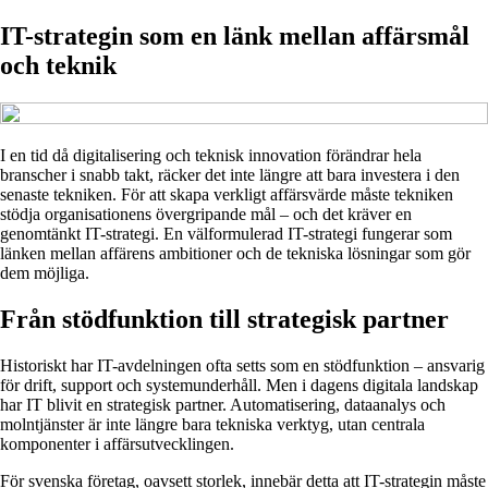
IT-strategin som en länk mellan affärsmål
och teknik
I en tid då digitalisering och teknisk innovation förändrar hela
branscher i snabb takt, räcker det inte längre att bara investera i den
senaste tekniken. För att skapa verkligt affärsvärde måste tekniken
stödja organisationens övergripande mål – och det kräver en
genomtänkt IT-strategi. En välformulerad IT-strategi fungerar som
länken mellan affärens ambitioner och de tekniska lösningar som gör
dem möjliga.
Från stödfunktion till strategisk partner
Historiskt har IT-avdelningen ofta setts som en stödfunktion – ansvarig
för drift, support och systemunderhåll. Men i dagens digitala landskap
har IT blivit en strategisk partner. Automatisering, dataanalys och
molntjänster är inte längre bara tekniska verktyg, utan centrala
komponenter i affärsutvecklingen.
För svenska företag, oavsett storlek, innebär detta att IT-strategin måste