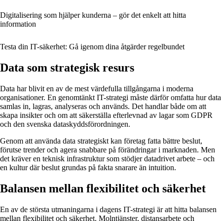
Digitalisering som hjälper kunderna – gör det enkelt att hitta
information
Testa din IT-säkerhet: Gå igenom dina åtgärder regelbundet
Data som strategisk resurs
Data har blivit en av de mest värdefulla tillgångarna i moderna
organisationer. En genomtänkt IT-strategi måste därför omfatta hur data
samlas in, lagras, analyseras och används. Det handlar både om att
skapa insikter och om att säkerställa efterlevnad av lagar som GDPR
och den svenska dataskyddsförordningen.
Genom att använda data strategiskt kan företag fatta bättre beslut,
förutse trender och agera snabbare på förändringar i marknaden. Men
det kräver en teknisk infrastruktur som stödjer datadrivet arbete – och
en kultur där beslut grundas på fakta snarare än intuition.
Balansen mellan flexibilitet och säkerhet
En av de största utmaningarna i dagens IT-strategi är att hitta balansen
mellan flexibilitet och säkerhet. Molntjänster, distansarbete och