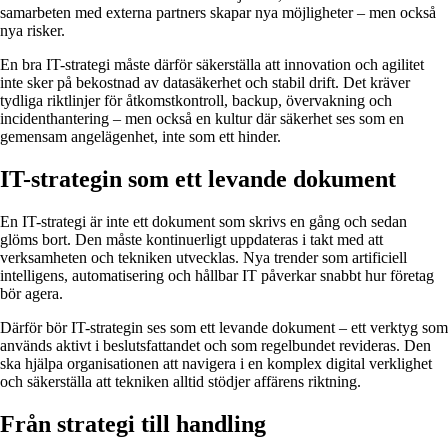
samarbeten med externa partners skapar nya möjligheter – men också
nya risker.
En bra IT-strategi måste därför säkerställa att innovation och agilitet
inte sker på bekostnad av datasäkerhet och stabil drift. Det kräver
tydliga riktlinjer för åtkomstkontroll, backup, övervakning och
incidenthantering – men också en kultur där säkerhet ses som en
gemensam angelägenhet, inte som ett hinder.
IT-strategin som ett levande dokument
En IT-strategi är inte ett dokument som skrivs en gång och sedan
glöms bort. Den måste kontinuerligt uppdateras i takt med att
verksamheten och tekniken utvecklas. Nya trender som artificiell
intelligens, automatisering och hållbar IT påverkar snabbt hur företag
bör agera.
Därför bör IT-strategin ses som ett levande dokument – ett verktyg som
används aktivt i beslutsfattandet och som regelbundet revideras. Den
ska hjälpa organisationen att navigera i en komplex digital verklighet
och säkerställa att tekniken alltid stödjer affärens riktning.
Från strategi till handling