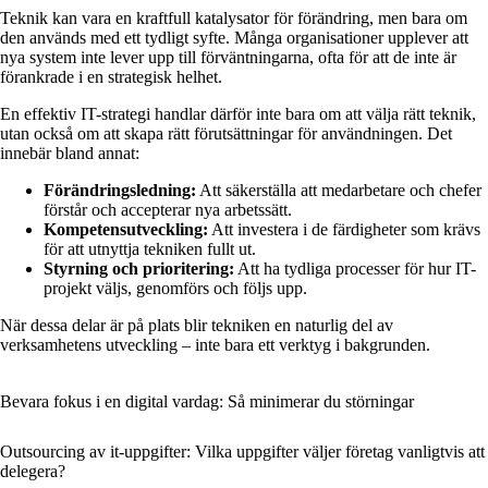
Teknik kan vara en kraftfull katalysator för förändring, men bara om
den används med ett tydligt syfte. Många organisationer upplever att
nya system inte lever upp till förväntningarna, ofta för att de inte är
förankrade i en strategisk helhet.
En effektiv IT-strategi handlar därför inte bara om att välja rätt teknik,
utan också om att skapa rätt förutsättningar för användningen. Det
innebär bland annat:
Förändringsledning:
Att säkerställa att medarbetare och chefer
förstår och accepterar nya arbetssätt.
Kompetensutveckling:
Att investera i de färdigheter som krävs
för att utnyttja tekniken fullt ut.
Styrning och prioritering:
Att ha tydliga processer för hur IT-
projekt väljs, genomförs och följs upp.
När dessa delar är på plats blir tekniken en naturlig del av
verksamhetens utveckling – inte bara ett verktyg i bakgrunden.
Bevara fokus i en digital vardag: Så minimerar du störningar
Outsourcing av it-uppgifter: Vilka uppgifter väljer företag vanligtvis att
delegera?